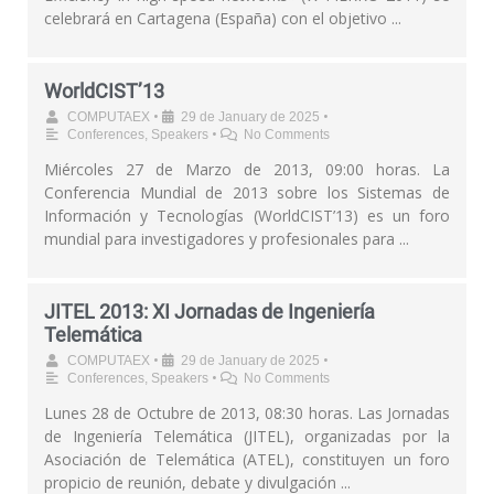
celebrará en Cartagena (España) con el objetivo ...
WorldCIST’13
•
•
COMPUTAEX
29 de January de 2025
•
Conferences
,
Speakers
No Comments
Miércoles 27 de Marzo de 2013, 09:00 horas. La
Conferencia Mundial de 2013 sobre los Sistemas de
Información y Tecnologías (WorldCIST’13) es un foro
mundial para investigadores y profesionales para ...
JITEL 2013: XI Jornadas de Ingeniería
Telemática
•
•
COMPUTAEX
29 de January de 2025
•
Conferences
,
Speakers
No Comments
Lunes 28 de Octubre de 2013, 08:30 horas. Las Jornadas
de Ingeniería Telemática (JITEL), organizadas por la
Asociación de Telemática (ATEL), constituyen un foro
propicio de reunión, debate y divulgación ...