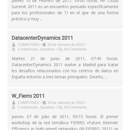
Jueves 10 de Febrero de 2011, 09:00 horas. HP Cloud
Summit 2011 es un encuentro pensado específicamente
para los profesionales de TI en el que de una forma
práctica y muy ...
DatacenterDynamics 2011
•
•
COMPUTAEX
29 de January de 2025
•
Conferences
,
Speakers
No Comments
Martes 21 de Junio de 2011, 07:45 horas.
DatacenterDynamics 2011 vuelve a Madrid para tratar
los desafíos relacionados con los centros de datos en
España entorno a tres temas principales: Diseño, ...
W_Fierro 2011
•
•
COMPUTAEX
29 de January de 2025
•
Conferences
,
Speakers
No Comments
Jueves 07 de Julio de 2011, 09:15 horas. El primer
workshop de la red temática FIERRO «Future Internet:
Efficiency in high-speed networks» (W-FIERRO 2011) se