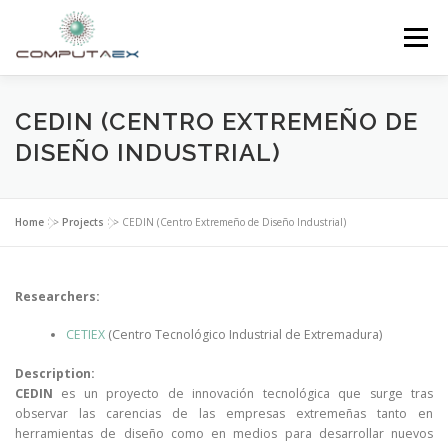
Menu
HOME
THE FOUNDATION
THE CENTER
CEDIN (CENTRO EXTREMEÑO DE
DISEÑO INDUSTRIAL)
SUPERCOMPUTING
NEWS
Home
>>
Projects
>>
CEDIN (Centro Extremeño de Diseño Industrial)
RESEARCH AND INNOVATION
CONTACT
Researchers:
CETIEX
(Centro Tecnológico Industrial de Extremadura)
Description:
CEDIN
es un proyecto de innovación tecnológica que surge tras
observar las carencias de las empresas extremeñas tanto en
herramientas de diseño como en medios para desarrollar nuevos