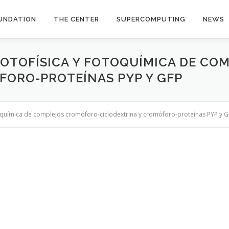
UNDATION
THE CENTER
SUPERCOMPUTING
NEWS
 FOTOFÍSICA Y FOTOQUÍMICA DE C
FORO-PROTEÍNAS PYP Y GFP
otoquímica de complejos cromóforo-ciclodextrina y cromóforo-proteínas PYP y 