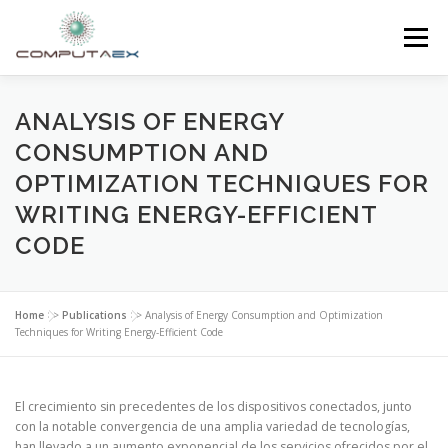
Menu
HOME
THE FOUNDATION
THE CENTER
ANALYSIS OF ENERGY
CONSUMPTION AND
OPTIMIZATION TECHNIQUES FOR
SUPERCOMPUTING
NEWS
WRITING ENERGY-EFFICIENT
CODE
RESEARCH AND INNOVATION
CONTACT
Home
>>
Publications
>>
Analysis of Energy Consumption and Optimization
Techniques for Writing Energy-Efficient Code
El crecimiento sin precedentes de los dispositivos conectados, junto
con la notable convergencia de una amplia variedad de tecnologías,
han llevado a un aumento exponencial de los servicios ofrecidos por el