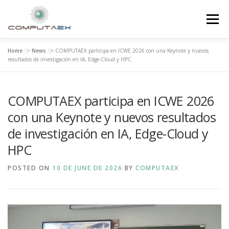
Menu
Home
>>
News
>>
COMPUTAEX participa en ICWE 2026 con una Keynote y nuevos
HOME
THE FOUNDATION
THE CENTER
resultados de investigación en IA, Edge-Cloud y HPC
COMPUTAEX participa en ICWE 2026
SUPERCOMPUTING
NEWS
con una Keynote y nuevos resultados
de investigación en IA, Edge-Cloud y
RESEARCH AND INNOVATION
CONTACT
HPC
POSTED ON
10 DE JUNE DE 2026
BY
COMPUTAEX