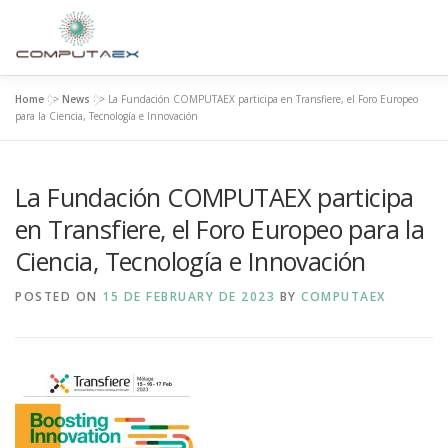
Home
>>
News
>>
La Fundación COMPUTAEX participa en Transfiere, el Foro Europeo
HOME
THE FOUNDATION
THE CENTER
SUPER
para la Ciencia, Tecnología e Innovación
La Fundación COMPUTAEX participa
RESEARCH AND INNOVATION
CONTACT
en Transfiere, el Foro Europeo para la
Ciencia, Tecnología e Innovación
POSTED ON
15 DE FEBRUARY DE 2023
BY
COMPUTAEX