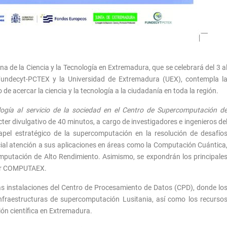
de la Ciencia y la Tecnología en Extremadura, que se celebrará del 3 a
 Fundecyt-PCTEX y la Universidad de Extremadura (UEX), contempla l
 de acercar la ciencia y la tecnología a la ciudadanía en toda la región.
logía al servicio de la sociedad en el Centro de Supercomputación d
cter divulgativo de 40 minutos, a cargo de investigadores e ingenieros de
papel estratégico de la supercomputación en la resolución de desafío
ecial atención a sus aplicaciones en áreas como la Computación Cuántica
a Computación de Alto Rendimiento. Asimismo, se expondrán los principale
 por COMPUTAEX.
as instalaciones del Centro de Procesamiento de Datos (CPD), donde lo
nfraestructuras de supercomputación Lusitania, así como los recurso
ón científica en Extremadura.