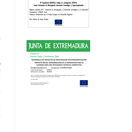
l
a
e
l
s
,
s
s
s