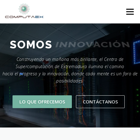
Menú
INICIO
LA FUNDACIÓN
EL CENTRO
INNOVACIÓN
SOMOS
Construyendo un mañana más brillante, el Centro de
SUPERCOMPUTACIÓN
NOTICIAS
Supercomputación de Extremadura ilumina el camino
hacia el progreso y la innovación, donde cada mente es un faro de
posibilidades.
INVESTIGACIÓN E INNOVACIÓN
CONTACTO
LO QUE OFRECEMOS
CONTÁCTANOS