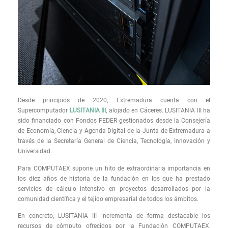
Desde principios de 2020, Extremadura cuenta con el
Supercomputador
LUSITANIA III
, alojado en Cáceres. LUSITANIA III ha
sido financiado con Fondos FEDER gestionados desde la Consejería
de Economía, Ciencia y Agenda Digital de la Junta de Extremadura a
través de la Secretaría General de Ciencia, Tecnología, Innovación y
Universidad.
Para COMPUTAEX supone un hito de extraordinaria importancia en
los diez años de historia de la fundación en los que ha prestado
servicios de cálculo intensivo en proyectos desarrollados por la
comunidad científica y el tejido empresarial de todos los ámbitos.
En concreto, LUSITANIA III incrementa de forma destacable los
recursos de cómputo ofrecidos por la Fundación COMPUTAEX,