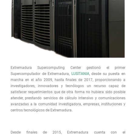
Extremadura Supercomputing Center gestionó el primer
Supercomputador de Extremadura,
LUSITANIA
, desde su puesta en
marcha en el año 2009, hasta finales de 2017, proporcionando a
investigadores, innovadores y tecnólogos un recurso capaz de
satisfacer requerimientos que de otra forma no hubiera sido posible
atender, prestando servicios de cálculo intensivo y comunicaciones
avanzadas a la comunidad investigadora, empresas, instituciones y
centros tecnológicos de Extremadura.
Desde finales de 2015, Extremadura cuenta con el