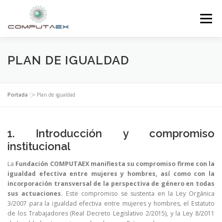
Menú
INICIO
LA FUNDACIÓN
EL CENTRO
PLAN DE IGUALDAD
SUPERCOMPUTACIÓN
NOTICIAS
Portada
>>
Plan de igualdad
INVESTIGACIÓN E INNOVACIÓN
CONTACTO
1. Introducción y compromiso
institucional
La
Fundación COMPUTAEX manifiesta su compromiso firme con la
igualdad efectiva entre mujeres y hombres, así como con la
incorporación transversal de la perspectiva de género en todas
sus actuaciones.
Este compromiso se sustenta en la Ley Orgánica
3/2007 para la igualdad efectiva entre mujeres y hombres, el Estatuto
de los Trabajadores (Real Decreto Legislativo 2/2015), y la Ley 8/2011