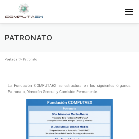
Menú
INICIO
LA FUNDACIÓN
EL CENTRO
PATRONATO
SUPERCOMPUTACIÓN
NOTICIAS
Portada
>>
Patronato
INVESTIGACIÓN E INNOVACIÓN
CONTACTO
La Fundación COMPUTAEX se estructura en los siguientes órganos:
Patronato, Dirección General y Comisión Permanente.