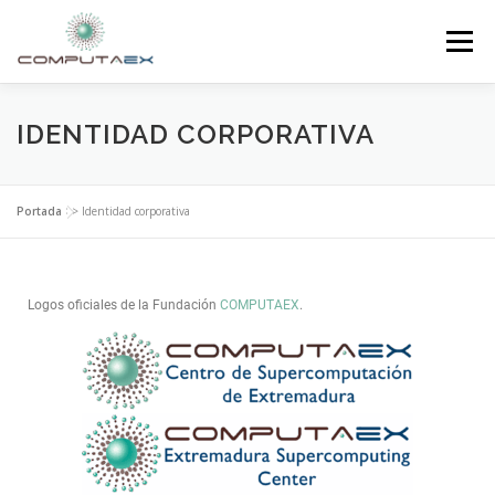
Menú
INICIO
LA FUNDACIÓN
EL CENTRO
IDENTIDAD CORPORATIVA
SUPERCOMPUTACIÓN
NOTICIAS
Portada
>>
Identidad corporativa
INVESTIGACIÓN E INNOVACIÓN
CONTACTO
Logos oficiales de la Fundación
COMPUTAEX
.