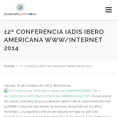
Menú
INICIO
LA FUNDACIÓN
EL CENTRO
12ª CONFERENCIA IADIS IBERO
AMERICANA WWW/INTERNET
2014
SUPERCOMPUTACIÓN
NOTICIAS
Portada
>>
12ª Conferencia IADIS Ibero Americana WWW/Internet 2014
INVESTIGACIÓN E INNOVACIÓN
CONTACTO
Sábado 25 de Octubre de 2014, 08:30 horas.
La
Conferencia IADIS Ibero Americana WWW/Internet 2014
busca atacar
los temas centrales de preocupación dentro de la comunidad Internet.
La WWW e Internet han tenido un enorme desarrollo en los años
recientes. Los aspectos críticos de esta tecnología no son solo
tecnológicos pues han surgido otros focos de interés. Esta conferencia