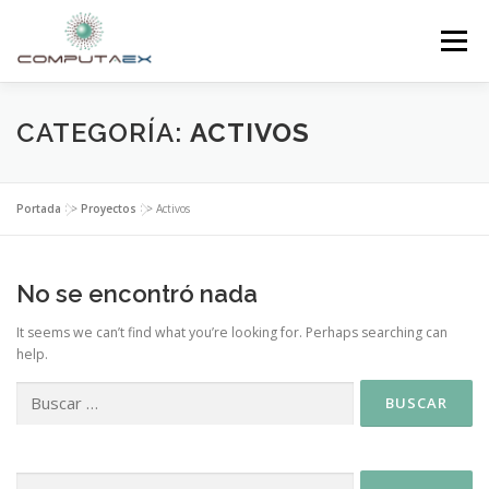
Menú
INICIO
LA FUNDACIÓN
EL CENTRO
CATEGORÍA:
ACTIVOS
SUPERCOMPUTACIÓN
NOTICIAS
Portada
>>
Proyectos
>>
Activos
INVESTIGACIÓN E INNOVACIÓN
CONTACTO
No se encontró nada
It seems we can’t find what you’re looking for. Perhaps searching can
help.