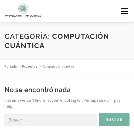
Menú
INICIO
LA FUNDACIÓN
EL CENTRO
CATEGORÍA:
COMPUTACIÓN
CUÁNTICA
SUPERCOMPUTACIÓN
NOTICIAS
Portada
>>
Proyectos
>>
Computación cuántica
INVESTIGACIÓN E INNOVACIÓN
CONTACTO
No se encontró nada
It seems we can’t find what you’re looking for. Perhaps searching can
help.