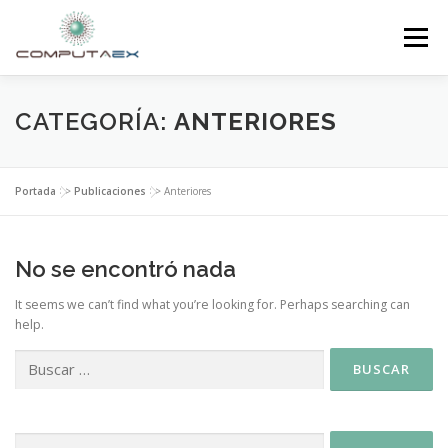
Menú
INICIO
LA FUNDACIÓN
EL CENTRO
CATEGORÍA:
ANTERIORES
SUPERCOMPUTACIÓN
NOTICIAS
Portada
>>
Publicaciones
>>
Anteriores
INVESTIGACIÓN E INNOVACIÓN
CONTACTO
No se encontró nada
It seems we can’t find what you’re looking for. Perhaps searching can
help.