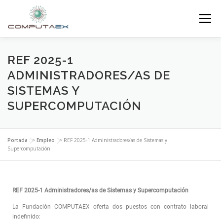
Menú
INICIO
LA FUNDACIÓN
EL CENTRO
REF 2025-1
ADMINISTRADORES/AS DE
SISTEMAS Y
SUPERCOMPUTACIÓN
NOTICIAS
SUPERCOMPUTACIÓN
INVESTIGACIÓN E INNOVACIÓN
CONTACTO
Portada
>>
Empleo
>>
REF 2025-1 Administradores/as de Sistemas y
Supercomputación
REF 2025-1 Administradores/as de Sistemas y Supercomputación
La Fundación COMPUTAEX oferta dos puestos con contrato laboral
indefinido: