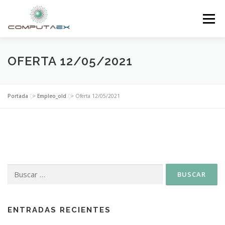
Menú
INICIO
LA FUNDACIÓN
EL CENTRO
OFERTA 12/05/2021
SUPERCOMPUTACIÓN
NOTICIAS
Portada
>>
Empleo_old
>>
Oferta 12/05/2021
INVESTIGACIÓN E INNOVACIÓN
CONTACTO
ENTRADAS RECIENTES