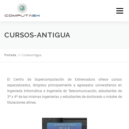
Menú
INICIO
LA FUNDACIÓN
EL CENTRO
CURSOS-ANTIGUA
SUPERCOMPUTACIÓN
NOTICIAS
Portada
>>
Cursos-antigua
INVESTIGACIÓN E INNOVACIÓN
CONTACTO
El Centro de Supercomputación de Extremadura ofrece cursos
especializados, dirigidos principalmente a egresados universitarios en
Ingeniería Informática e Ingeniería de Telecomunicación, estudiantes de
3º y 4º de las mismas ingenierías y estudiantes de doctorado o máster de
titulaciones afines.