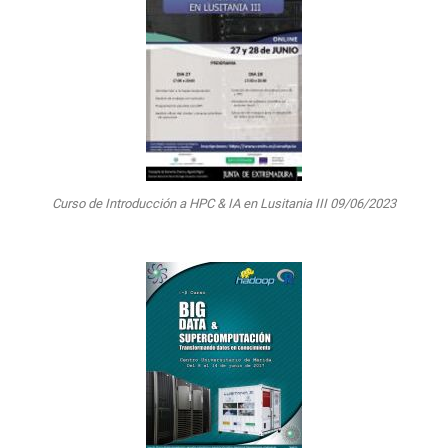
Curso de Introducción a HPC & IA en Lusitania III 09/06/2023