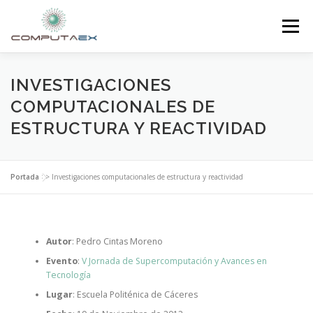
Menú
INICIO
LA FUNDACIÓN
EL CENTRO
INVESTIGACIONES
COMPUTACIONALES DE
ESTRUCTURA Y REACTIVIDAD
SUPERCOMPUTACIÓN
NOTICIAS
Portada
>>
Investigaciones computacionales de estructura y reactividad
INVESTIGACIÓN E INNOVACIÓN
CONTACTO
Autor
: Pedro Cintas Moreno
Evento
:
V Jornada de Supercomputación y Avances en
Tecnología
Lugar
: Escuela Politénica de Cáceres