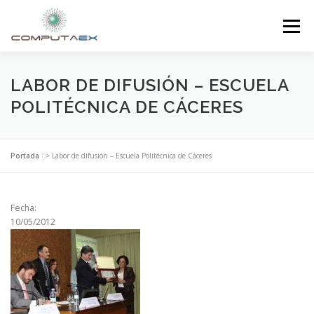
Menú
INICIO
LA FUNDACIÓN
EL CENTRO
LABOR DE DIFUSIÓN – ESCUELA
POLITÉCNICA DE CÁCERES
SUPERCOMPUTACIÓN
NOTICIAS
Portada
>>
Labor de difusión – Escuela Politécnica de Cáceres
INVESTIGACIÓN E INNOVACIÓN
CONTACTO
Fecha:
10/05/2012