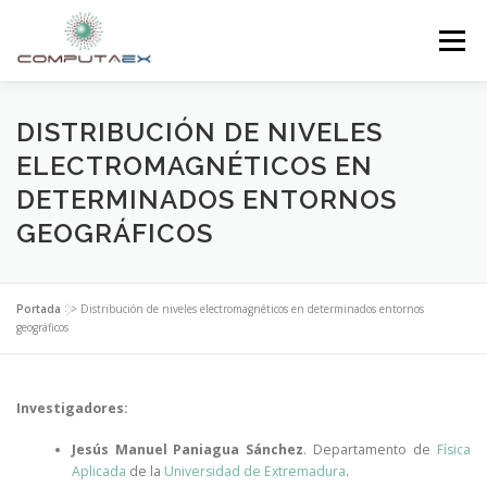
Menú
INICIO
LA FUNDACIÓN
EL CENTRO
DISTRIBUCIÓN DE NIVELES
ELECTROMAGNÉTICOS EN
DETERMINADOS ENTORNOS
SUPERCOMPUTACIÓN
NOTICIAS
GEOGRÁFICOS
INVESTIGACIÓN E INNOVACIÓN
CONTACTO
Portada
>>
Distribución de niveles electromagnéticos en determinados entornos
geográficos
Investigadores:
Jesús Manuel Paniagua Sánchez
. Departamento de
Física
Aplicada
de la
Universidad de Extremadura
.