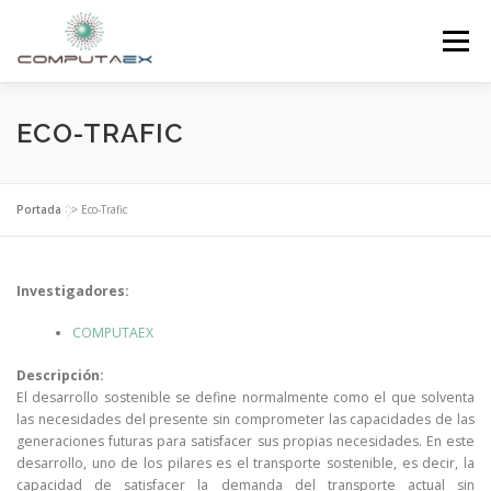
Menú
INICIO
LA FUNDACIÓN
EL CENTRO
ECO-TRAFIC
SUPERCOMPUTACIÓN
NOTICIAS
Portada
>>
Eco-Trafic
INVESTIGACIÓN E INNOVACIÓN
CONTACTO
Investigadores:
COMPUTAEX
Descripción:
El desarrollo sostenible se define normalmente como el que solventa
las necesidades del presente sin comprometer las capacidades de las
generaciones futuras para satisfacer sus propias necesidades. En este
desarrollo, uno de los pilares es el transporte sostenible, es decir, la
capacidad de satisfacer la demanda del transporte actual sin