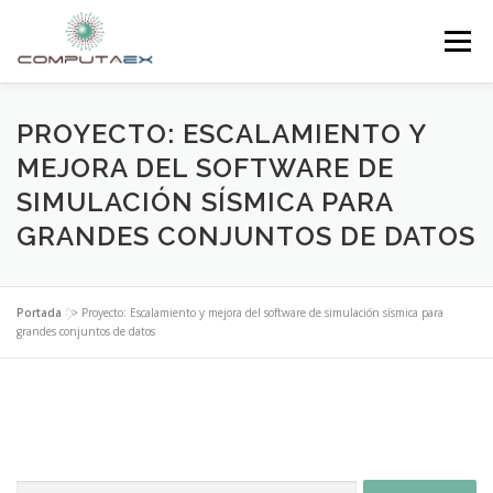
Menú
INICIO
LA FUNDACIÓN
EL CENTRO
PROYECTO: ESCALAMIENTO Y
MEJORA DEL SOFTWARE DE
SIMULACIÓN SÍSMICA PARA
SUPERCOMPUTACIÓN
NOTICIAS
GRANDES CONJUNTOS DE DATOS
INVESTIGACIÓN E INNOVACIÓN
CONTACTO
Portada
>>
Proyecto: Escalamiento y mejora del software de simulación sísmica para
grandes conjuntos de datos