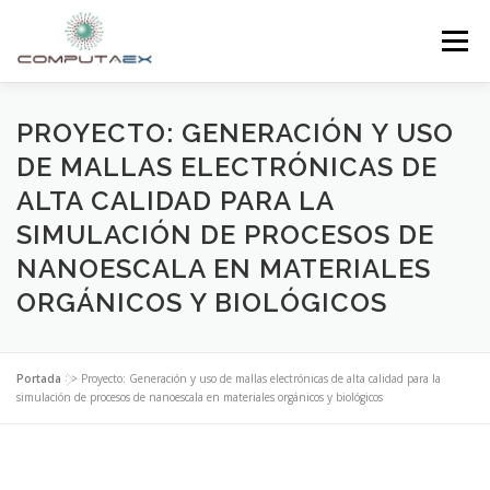
Menú
INICIO
LA FUNDACIÓN
EL CENTRO
PROYECTO: GENERACIÓN Y USO
DE MALLAS ELECTRÓNICAS DE
ALTA CALIDAD PARA LA
SUPERCOMPUTACIÓN
NOTICIAS
SIMULACIÓN DE PROCESOS DE
NANOESCALA EN MATERIALES
INVESTIGACIÓN E INNOVACIÓN
CONTACTO
ORGÁNICOS Y BIOLÓGICOS
Portada
>>
Proyecto: Generación y uso de mallas electrónicas de alta calidad para la
simulación de procesos de nanoescala en materiales orgánicos y biológicos