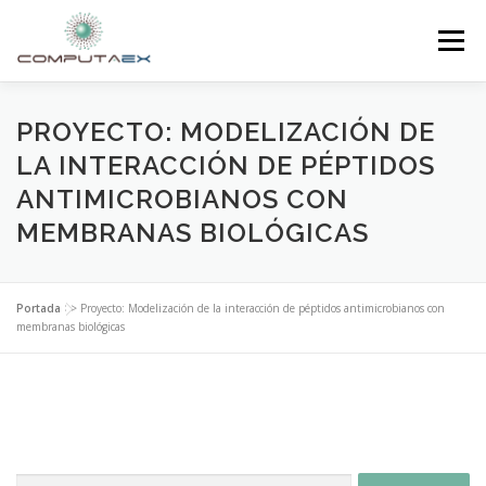
Menú
INICIO
LA FUNDACIÓN
EL CENTRO
PROYECTO: MODELIZACIÓN DE
LA INTERACCIÓN DE PÉPTIDOS
ANTIMICROBIANOS CON
SUPERCOMPUTACIÓN
NOTICIAS
MEMBRANAS BIOLÓGICAS
INVESTIGACIÓN E INNOVACIÓN
CONTACTO
Portada
>>
Proyecto: Modelización de la interacción de péptidos antimicrobianos con
membranas biológicas