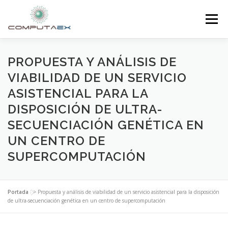
Menú
INICIO
LA FUNDACIÓN
EL CENTRO
PROPUESTA Y ANÁLISIS DE
VIABILIDAD DE UN SERVICIO
ASISTENCIAL PARA LA
SUPERCOMPUTACIÓN
NOTICIAS
DISPOSICIÓN DE ULTRA-
SECUENCIACIÓN GENÉTICA EN
INVESTIGACIÓN E INNOVACIÓN
CONTACTO
UN CENTRO DE
SUPERCOMPUTACIÓN
Portada
>>
Propuesta y análisis de viabilidad de un servicio asistencial para la disposición
de ultra-secuenciación genética en un centro de supercomputación