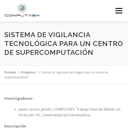
Menú
INICIO
LA FUNDACIÓN
EL CENTRO
SISTEMA DE VIGILANCIA
TECNOLÓGICA PARA UN CENTRO
DE SUPERCOMPUTACIÓN
SUPERCOMPUTACIÓN
NOTICIAS
Portada
>>
Proyectos
>>
Sistema de vigilancia tecnológica para un centro de
INVESTIGACIÓN E INNOVACIÓN
CONTACTO
supercomputación
Investigadores:
Javier Lázaro Jareño, COMPUTAEX. Trabajo Final de Máster en
Dirección TIC, Universidad de Extremadura.
Descripción: