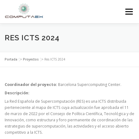
Menú
INICIO
LA FUNDACIÓN
EL CENTRO
RES ICTS 2024
SUPERCOMPUTACIÓN
NOTICIAS
Portada
>>
Proyectos
>>
Res ICTS 2024
INVESTIGACIÓN E INNOVACIÓN
CONTACTO
Coordinador del proyecto:
Barcelona Supercomputing Center.
Descripción:
La Red Española de Supercomputación (RES) es una ICTS distribuida
perteneciente al mapa de ICTS cuya actualización fue aprobada el 11
de marzo de 2022 por el Consejo de Política Científica, Tecnológica y de
Innovación, como estructura y foro permanente de coordinación de las
estrategias de supercomputación, las actividades y el acceso abierto
competitivo a la ICTS.