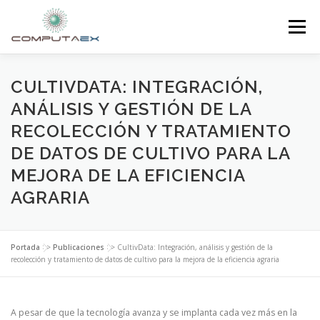
Menú
INICIO
LA FUNDACIÓN
EL CENTRO
CULTIVDATA: INTEGRACIÓN,
ANÁLISIS Y GESTIÓN DE LA
RECOLECCIÓN Y TRATAMIENTO
SUPERCOMPUTACIÓN
NOTICIAS
DE DATOS DE CULTIVO PARA LA
MEJORA DE LA EFICIENCIA
INVESTIGACIÓN E INNOVACIÓN
CONTACTO
AGRARIA
Portada
>>
Publicaciones
>>
CultivData: Integración, análisis y gestión de la
recolección y tratamiento de datos de cultivo para la mejora de la eficiencia agraria
A pesar de que la tecnología avanza y se implanta cada vez más en la