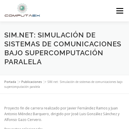
Menú
INICIO
LA FUNDACIÓN
EL CENTRO
SIM.NET: SIMULACIÓN DE
SISTEMAS DE COMUNICACIONES
BAJO SUPERCOMPUTACIÓN
SUPERCOMPUTACIÓN
NOTICIAS
PARALELA
INVESTIGACIÓN E INNOVACIÓN
CONTACTO
Portada
>>
Publicaciones
>>
SIM.net: Simulación de sistemas de comunicaciones bajo
supercomputación paralela
Proyecto fin de carrera realizado por Javier Fernández Ramos y Juan
Antonio Méndez Barquero, dirigido por José Luis González Sánchez y
Alfonso Gazo Cervero.