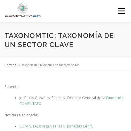
Menú
INICIO
LA FUNDACIÓN
EL CENTRO
TAXONOMTIC: TAXONOMÍA DE
UN SECTOR CLAVE
SUPERCOMPUTACIÓN
NOTICIAS
Portada
>>
TaxonomTIC: Taxonomía de un sector clave
INVESTIGACIÓN E INNOVACIÓN
CONTACTO
Ponente:
José Luis González Sánchez. Director General de la
Fundación
COMPUTAEX
Noticia relacionada:
COMPUTAEX organiza las 6ª Jornadas CénitS