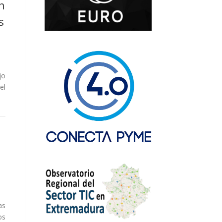
n
s
jo
el
as
os