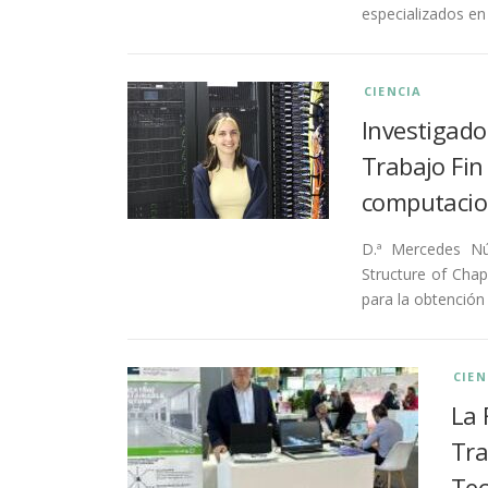
especializados en
CIENCIA
Investigad
Trabajo Fin
computacio
D.ª Mercedes Nú
Structure of Cha
para la obtención
CIEN
La 
Tra
Tec