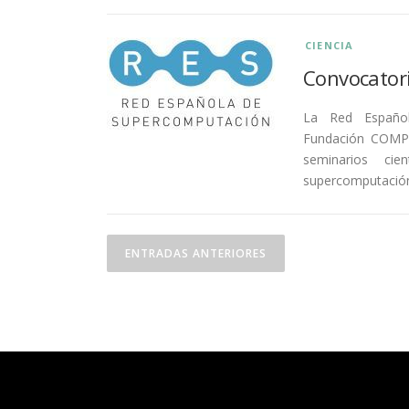
CIENCIA
Convocatori
La Red Españo
Fundación COMPU
seminarios cie
supercomputació
ENTRADAS ANTERIORES