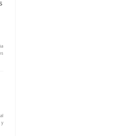
s
ia
os
al
 y