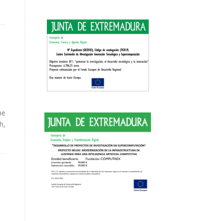
he
h,