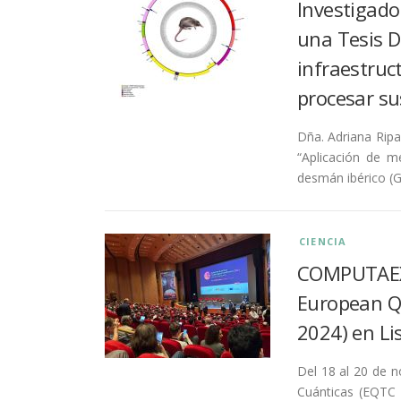
Investigado
una Tesis D
infraestru
procesar s
Dña. Adriana Rip
“Aplicación de m
desmán ibérico (
CIENCIA
COMPUTAEX 
European Q
2024) en Li
Del 18 al 20 de 
Cuánticas (EQTC 