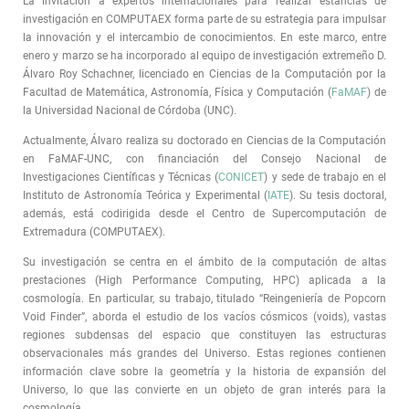
La invitación a expertos internacionales para realizar estancias de
investigación en COMPUTAEX forma parte de su estrategia para impulsar
la innovación y el intercambio de conocimientos. En este marco, entre
enero y marzo se ha incorporado al equipo de investigación extremeño D.
Álvaro Roy Schachner, licenciado en Ciencias de la Computación por la
Facultad de Matemática, Astronomía, Física y Computación (
FaMAF
) de
la Universidad Nacional de Córdoba (UNC).
Actualmente, Álvaro realiza su doctorado en Ciencias de la Computación
en FaMAF-UNC, con financiación del Consejo Nacional de
Investigaciones Científicas y Técnicas (
CONICET
) y sede de trabajo en el
Instituto de Astronomía Teórica y Experimental (
IATE
). Su tesis doctoral,
además, está codirigida desde el Centro de Supercomputación de
Extremadura (COMPUTAEX).
Su investigación se centra en el ámbito de la computación de altas
prestaciones (High Performance Computing, HPC) aplicada a la
cosmología. En particular, su trabajo, titulado “Reingeniería de Popcorn
Void Finder”, aborda el estudio de los vacíos cósmicos (voids), vastas
regiones subdensas del espacio que constituyen las estructuras
observacionales más grandes del Universo. Estas regiones contienen
información clave sobre la geometría y la historia de expansión del
Universo, lo que las convierte en un objeto de gran interés para la
cosmología.