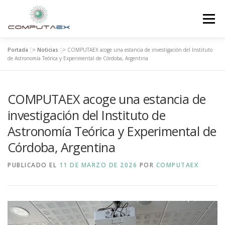
Menú
Portada
>>
Noticias
>>
COMPUTAEX acoge una estancia de investigación del Instituto
INICIO
LA FUNDACIÓN
EL CENTRO
de Astronomía Teórica y Experimental de Córdoba, Argentina
COMPUTAEX acoge una estancia de
SUPERCOMPUTACIÓN
NOTICIAS
investigación del Instituto de
Astronomía Teórica y Experimental de
INVESTIGACIÓN E INNOVACIÓN
CONTACTO
Córdoba, Argentina
PUBLICADO EL
11 DE MARZO DE 2026
POR
COMPUTAEX