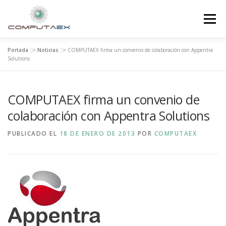
Menú
Portada
>>
Noticias
>>
COMPUTAEX firma un convenio de colaboración con Appentra
INICIO
LA FUNDACIÓN
EL CENTRO
Solutions
COMPUTAEX firma un convenio de
SUPERCOMPUTACIÓN
NOTICIAS
colaboración con Appentra Solutions
INVESTIGACIÓN E INNOVACIÓN
CONTACTO
PUBLICADO EL
18 DE ENERO DE 2013
POR
COMPUTAEX