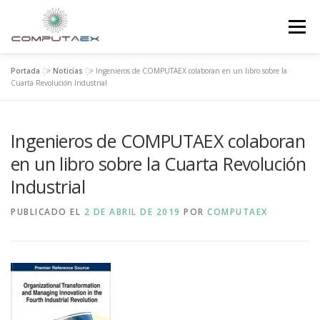
Menú
Portada
>>
Noticias
>>
Ingenieros de COMPUTAEX colaboran en un libro sobre la
INICIO
LA FUNDACIÓN
EL CENTRO
Cuarta Revolución Industrial
Ingenieros de COMPUTAEX colaboran
SUPERCOMPUTACIÓN
NOTICIAS
en un libro sobre la Cuarta Revolución
Industrial
INVESTIGACIÓN E INNOVACIÓN
CONTACTO
PUBLICADO EL
2 DE ABRIL DE 2019
POR
COMPUTAEX