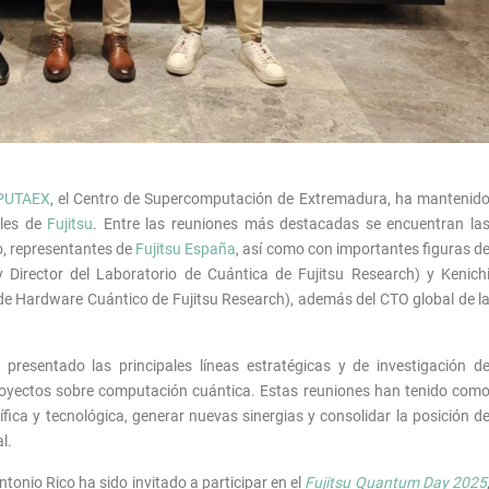
UTAEX
, el Centro de Supercomputación de Extremadura, ha mantenid
bles de
Fujitsu
. Entre las reuniones más destacadas se encuentran la
o, representantes de
Fujitsu España
, así como con importantes figuras d
Director del Laboratorio de Cuántica de Fujitsu Research) y Kenich
de Hardware Cuántico de Fujitsu Research), además del CTO global de l
 presentado las principales líneas estratégicas y de investigación d
yectos sobre computación cuántica. Estas reuniones han tenido com
ífica y tecnológica, generar nuevas sinergias y consolidar la posición d
l.
Antonio Rico ha sido invitado a participar en el
Fujitsu Quantum Day 2025