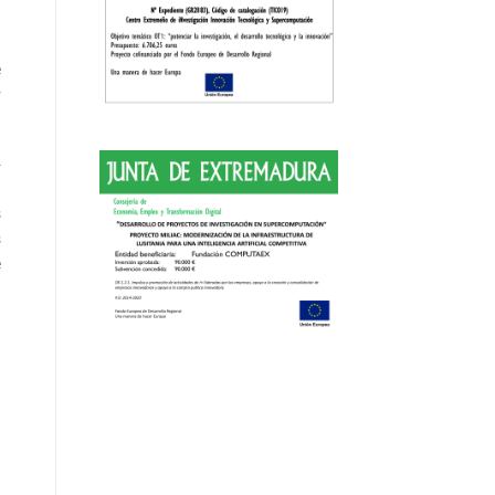
a
a
e
r
4
n
s
s
e