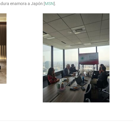
adura enamora a Japón [
MSN
].