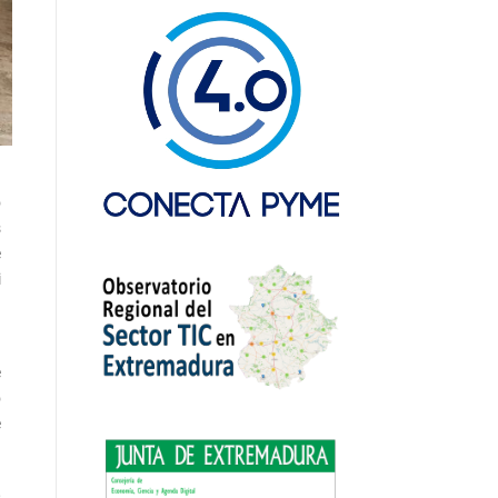
o
s
e
i
a
e
o
e
,