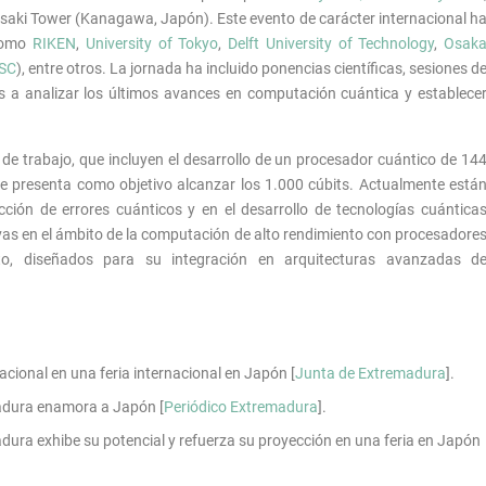
saki Tower (Kanagawa, Japón). Este evento de carácter internacional h
 como
RIKEN
,
University of Tokyo
,
Delft University of Technology
,
Osak
SC
), entre otros. La jornada ha incluido ponencias científicas, sesiones d
 a analizar los últimos avances en computación cuántica y establece
 de trabajo, que incluyen el desarrollo de un procesador cuántico de 14
e presenta como objetivo alcanzar los 1.000 cúbits. Actualmente está
ción de errores cuánticos y en el desarrollo de tecnologías cuántica
as en el ámbito de la computación de alto rendimiento con procesadore
nto, diseñados para su integración en arquitecturas avanzadas d
ional en una feria internacional en Japón [
Junta de Extremadura
].
adura enamora a Japón [
Periódico Extremadura
].
ura exhibe su potencial y refuerza su proyección en una feria en Japón