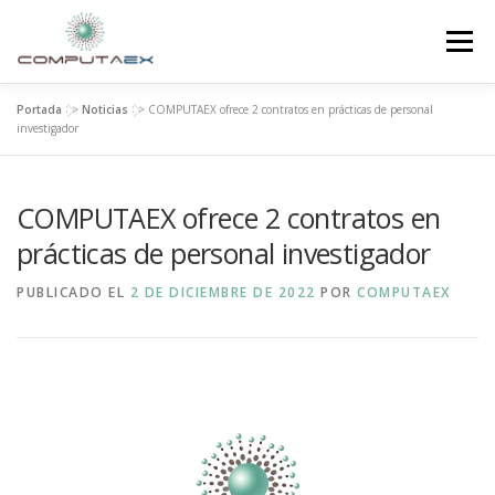
Menú
Portada
>>
Noticias
>>
COMPUTAEX ofrece 2 contratos en prácticas de personal
INICIO
LA FUNDACIÓN
EL CENTRO
investigador
COMPUTAEX ofrece 2 contratos en
SUPERCOMPUTACIÓN
NOTICIAS
prácticas de personal investigador
INVESTIGACIÓN E INNOVACIÓN
CONTACTO
PUBLICADO EL
2 DE DICIEMBRE DE 2022
POR
COMPUTAEX