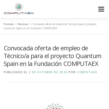
Menú
Portada
>>
Noticias
>>
Convocada oferta de empleo de Técnico/a para el proyecto
INICIO
LA FUNDACIÓN
EL CENTRO
Quantum Spain en la Fundación COMPUTAEX
Convocada oferta de empleo de
SUPERCOMPUTACIÓN
NOTICIAS
Técnico/a para el proyecto Quantum
Spain en la Fundación COMPUTAEX
INVESTIGACIÓN E INNOVACIÓN
CONTACTO
PUBLICADO EL
2 DE OCTUBRE DE 2023
POR
COMPUTAEX