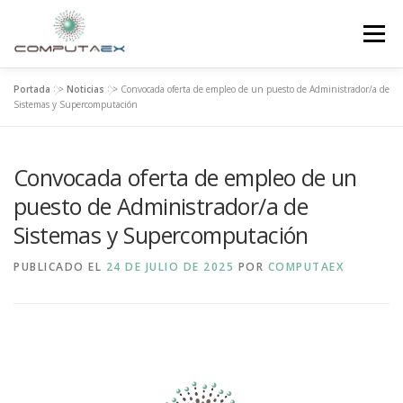
Menú
Portada
>>
Noticias
>>
Convocada oferta de empleo de un puesto de Administrador/a de
INICIO
LA FUNDACIÓN
EL CENTRO
Sistemas y Supercomputación
Convocada oferta de empleo de un
SUPERCOMPUTACIÓN
NOTICIAS
puesto de Administrador/a de
Sistemas y Supercomputación
INVESTIGACIÓN E INNOVACIÓN
CONTACTO
PUBLICADO EL
24 DE JULIO DE 2025
POR
COMPUTAEX