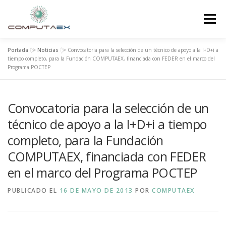
Menú
Portada
>>
Noticias
>>
Convocatoria para la selección de un técnico de apoyo a la I+D+i a
INICIO
LA FUNDACIÓN
EL CENTRO
tiempo completo, para la Fundación COMPUTAEX, financiada con FEDER en el marco del
Programa POCTEP
SUPERCOMPUTACIÓN
NOTICIAS
Convocatoria para la selección de un
técnico de apoyo a la I+D+i a tiempo
INVESTIGACIÓN E INNOVACIÓN
CONTACTO
completo, para la Fundación
COMPUTAEX, financiada con FEDER
en el marco del Programa POCTEP
PUBLICADO EL
16 DE MAYO DE 2013
POR
COMPUTAEX