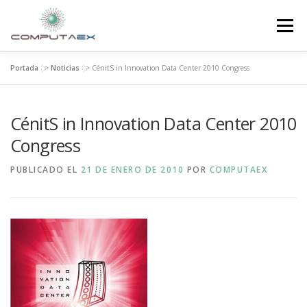
Menú
Portada
>>
Noticias
>>
CénitS in Innovation Data Center 2010 Congress
INICIO
LA FUNDACIÓN
EL CENTRO
CénitS in Innovation Data Center 2010
SUPERCOMPUTACIÓN
NOTICIAS
Congress
PUBLICADO EL
21 DE ENERO DE 2010
POR
COMPUTAEX
INVESTIGACIÓN E INNOVACIÓN
CONTACTO