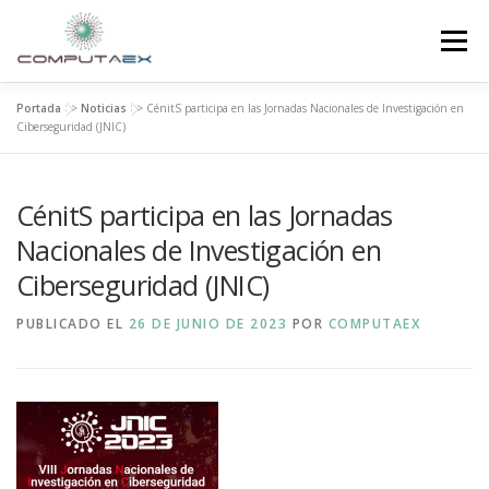
Menú
Portada
>>
Noticias
>>
CénitS participa en las Jornadas Nacionales de Investigación en
INICIO
LA FUNDACIÓN
EL CENTRO
Ciberseguridad (JNIC)
CénitS participa en las Jornadas
SUPERCOMPUTACIÓN
NOTICIAS
Nacionales de Investigación en
Ciberseguridad (JNIC)
INVESTIGACIÓN E INNOVACIÓN
CONTACTO
PUBLICADO EL
26 DE JUNIO DE 2023
POR
COMPUTAEX