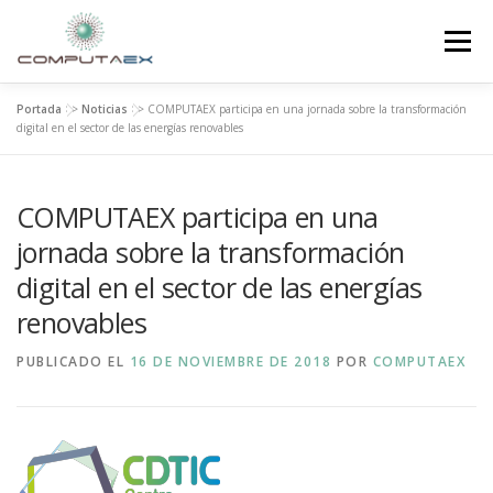
Menú
Portada
>>
Noticias
>>
COMPUTAEX participa en una jornada sobre la transformación
INICIO
LA FUNDACIÓN
EL CENTRO
digital en el sector de las energías renovables
COMPUTAEX participa en una
SUPERCOMPUTACIÓN
NOTICIAS
jornada sobre la transformación
digital en el sector de las energías
INVESTIGACIÓN E INNOVACIÓN
CONTACTO
renovables
PUBLICADO EL
16 DE NOVIEMBRE DE 2018
POR
COMPUTAEX