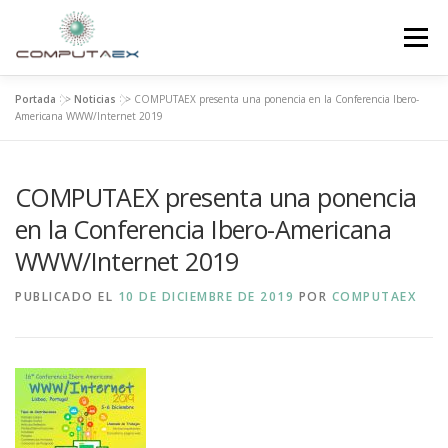
Menú
Portada
>>
Noticias
>>
COMPUTAEX presenta una ponencia en la Conferencia Ibero-
INICIO
LA FUNDACIÓN
EL CENTRO
Americana WWW/Internet 2019
COMPUTAEX presenta una ponencia
SUPERCOMPUTACIÓN
NOTICIAS
en la Conferencia Ibero-Americana
WWW/Internet 2019
INVESTIGACIÓN E INNOVACIÓN
CONTACTO
PUBLICADO EL
10 DE DICIEMBRE DE 2019
POR
COMPUTAEX