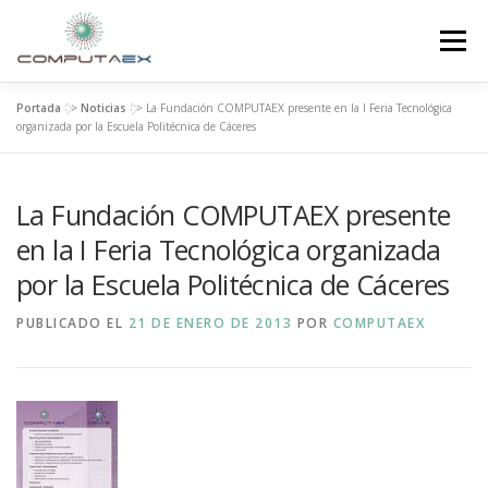
Menú
Portada
>>
Noticias
>>
La Fundación COMPUTAEX presente en la I Feria Tecnológica
INICIO
LA FUNDACIÓN
EL CENTRO
organizada por la Escuela Politécnica de Cáceres
La Fundación COMPUTAEX presente
SUPERCOMPUTACIÓN
NOTICIAS
en la I Feria Tecnológica organizada
por la Escuela Politécnica de Cáceres
INVESTIGACIÓN E INNOVACIÓN
CONTACTO
PUBLICADO EL
21 DE ENERO DE 2013
POR
COMPUTAEX