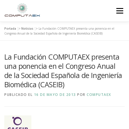
Menú
Portada
>>
Noticias
>>
La Fundación COMPUTAEX presenta una ponencia en el
INICIO
LA FUNDACIÓN
EL CENTRO
Congreso Anual de la Sociedad Española de Ingeniería Biomédica (CASEIB)
La Fundación COMPUTAEX presenta
SUPERCOMPUTACIÓN
NOTICIAS
una ponencia en el Congreso Anual
de la Sociedad Española de Ingeniería
INVESTIGACIÓN E INNOVACIÓN
CONTACTO
Biomédica (CASEIB)
PUBLICADO EL
16 DE MAYO DE 2013
POR
COMPUTAEX