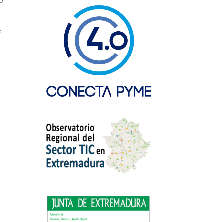
to
e
.