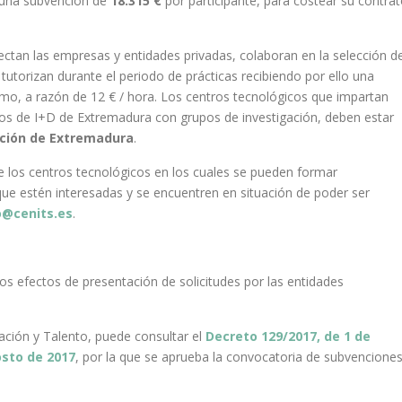
á una subvención de
18.315 €
por participante, para costear su contra
ectan las empresas y entidades privadas, colaboran en la selección d
tutorizan durante el periodo de prácticas recibiendo por ello una
mo, a razón de 12 € / hora. Los centros tecnológicos que impartan
dos de I+D de Extremadura con grupos de investigación, deben estar
ación de Extremadura
.
 los centros tecnológicos en los cuales se pueden formar
 que estén interesadas y se encuentren en situación de poder ser
o@cenits.es
.
los efectos de presentación de solicitudes por las entidades
ción y Talento, puede consultar el
Decreto 129/2017, de 1 de
sto de 2017
, por la que se aprueba la convocatoria de subvenciones