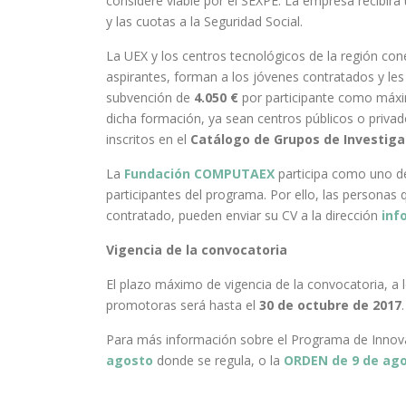
considere viable por el SEXPE. La empresa recibir
y las cuotas a la Seguridad Social.
La UEX y los centros tecnológicos de la región con
aspirantes, forman a los jóvenes contratados y les 
subvención de
4.050 €
por participante como máxi
dicha formación, ya sean centros públicos o priva
inscritos en el
Catálogo de Grupos de Investig
La
Fundación COMPUTAEX
participa como uno de
participantes del programa. Por ello, las personas
contratado, pueden enviar su CV a la dirección
inf
Vigencia de la convocatoria
El plazo máximo de vigencia de la convocatoria, a 
promotoras será hasta el
30 de octubre de 2017
.
Para más información sobre el Programa de Innova
agosto
donde se regula, o la
ORDEN de 9 de ago