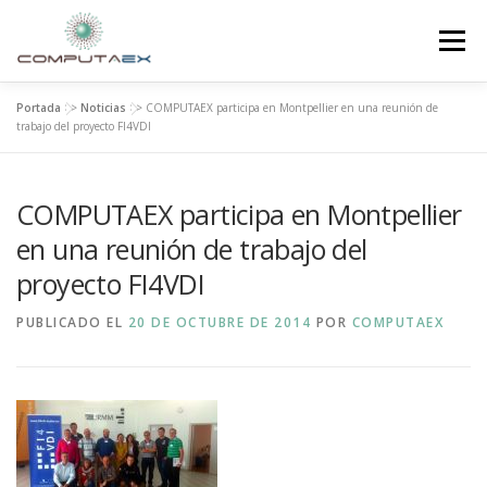
Menú
Portada
>>
Noticias
>>
COMPUTAEX participa en Montpellier en una reunión de
INICIO
LA FUNDACIÓN
EL CENTRO
trabajo del proyecto FI4VDI
COMPUTAEX participa en Montpellier
SUPERCOMPUTACIÓN
NOTICIAS
en una reunión de trabajo del
proyecto FI4VDI
INVESTIGACIÓN E INNOVACIÓN
CONTACTO
PUBLICADO EL
20 DE OCTUBRE DE 2014
POR
COMPUTAEX