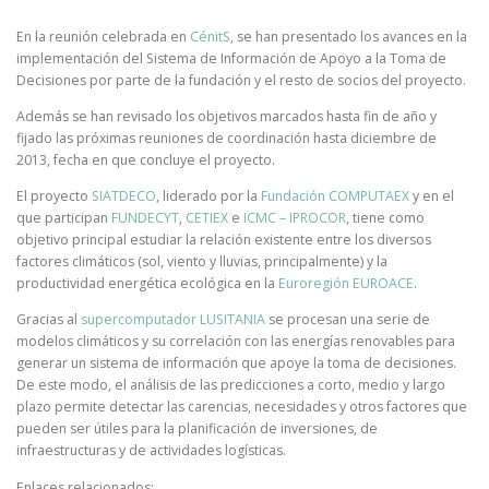
En la reunión celebrada en
CénitS
, se han presentado los avances en la
implementación del Sistema de Información de Apoyo a la Toma de
Decisiones por parte de la fundación y el resto de socios del proyecto.
Además se han revisado los objetivos marcados hasta fin de año y
fijado las próximas reuniones de coordinación hasta diciembre de
2013, fecha en que concluye el proyecto.
El proyecto
SIATDECO
, liderado por la
Fundación COMPUTAEX
y en el
que participan
FUNDECYT
,
CETIEX
e
ICMC – IPROCOR
, tiene como
objetivo principal estudiar la relación existente entre los diversos
factores climáticos (sol, viento y lluvias, principalmente) y la
productividad energética ecológica en la
Euroregión EUROACE
.
Gracias al
supercomputador LUSITANIA
se procesan una serie de
modelos climáticos y su correlación con las energías renovables para
generar un sistema de información que apoye la toma de decisiones.
De este modo, el análisis de las predicciones a corto, medio y largo
plazo permite detectar las carencias, necesidades y otros factores que
pueden ser útiles para la planificación de inversiones, de
infraestructuras y de actividades logísticas.
Enlaces relacionados: