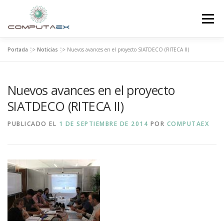
Menú
Portada
>>
Noticias
>>
Nuevos avances en el proyecto SIATDECO (RITECA II)
INICIO
LA FUNDACIÓN
EL CENTRO
Nuevos avances en el proyecto
SUPERCOMPUTACIÓN
NOTICIAS
SIATDECO (RITECA II)
PUBLICADO EL
1 DE SEPTIEMBRE DE 2014
POR
COMPUTAEX
INVESTIGACIÓN E INNOVACIÓN
CONTACTO